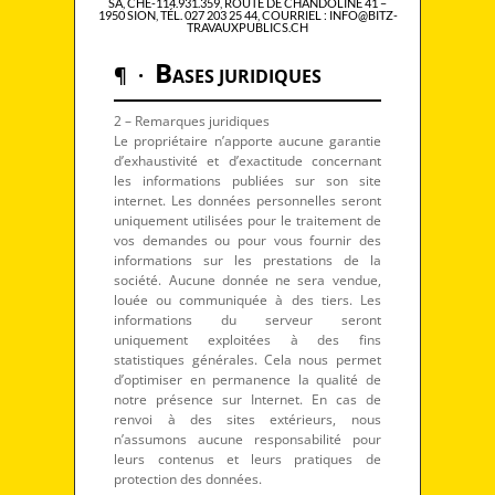
SA
,
CHE-114.931.359, ROUTE DE CHANDOLINE 41 –
1950 SION
, TÉL. 027
203 25 44
, COURRIEL : INFO@BITZ-
TRAVAUXPUBLICS.CH
B
¶ ·
ASES JURIDIQUES
2 – Remarques juridiques
Le propriétaire n’apporte aucune garantie
d’exhaustivité et d’exactitude concernant
les informations publiées sur son site
internet. Les données personnelles seront
uniquement utilisées pour le traitement de
vos demandes ou pour vous fournir des
informations sur les prestations de la
société. Aucune donnée ne sera vendue,
louée ou communiquée à des tiers. Les
informations du serveur seront
uniquement exploitées à des fins
statistiques générales. Cela nous permet
d’optimiser en permanence la qualité de
notre présence sur Internet. En cas de
renvoi à des sites extérieurs, nous
n’assumons aucune responsabilité pour
leurs contenus et leurs pratiques de
protection des données.