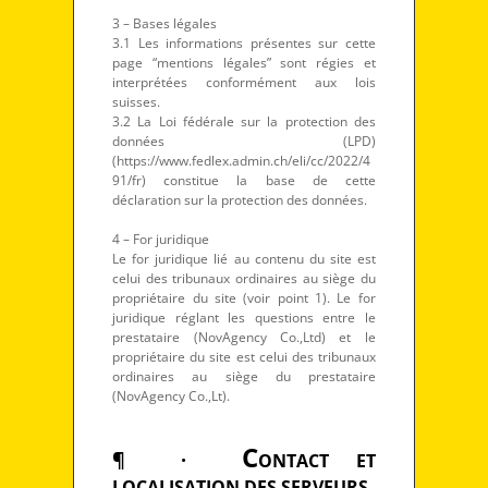
3 – Bases légales
3.1 Les informations présentes sur cette
page “mentions légales” sont régies et
interprétées conformément aux lois
suisses.
3.2 La Loi fédérale sur la protection des
données (LPD)
(https://www.fedlex.admin.ch/eli/cc/2022/4
91/fr) constitue la base de cette
déclaration sur la protection des données.
4 – For juridique
Le for juridique lié au contenu du site est
celui des tribunaux ordinaires au siège du
propriétaire du site (voir point 1). Le for
juridique réglant les questions entre le
prestataire (NovAgency Co.,Ltd) et le
propriétaire du site est celui des tribunaux
ordinaires au siège du prestataire
(NovAgency Co.,Lt).
C
¶ ·
ONTACT ET
LOCALISATION DES SERVEURS