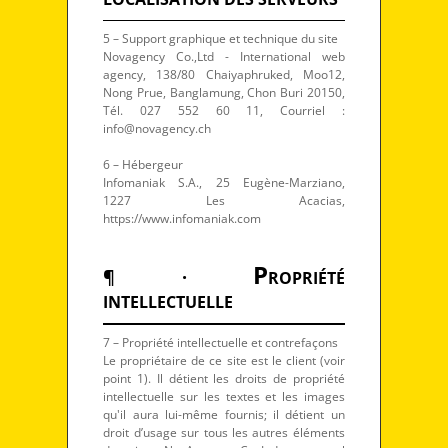
5 – Support graphique et technique du site
Novagency Co.,Ltd - International web
agency, 138/80 Chaiyaphruked, Moo12,
Nong Prue, Banglamung, Chon Buri 20150,
Tél. 027 552 60 11, Courriel :
info@novagency.ch
6 – Hébergeur
Infomaniak S.A., 25 Eugène-Marziano,
1227 Les Acacias,
https://www.infomaniak.com
P
¶ ·
ROPRIÉTÉ
INTELLECTUELLE
7 – Propriété intellectuelle et contrefaçons
Le propriétaire de ce site est le client (voir
point 1). Il détient les droits de propriété
intellectuelle sur les textes et les images
qu'il aura lui-même fournis; il détient un
droit d’usage sur tous les autres éléments